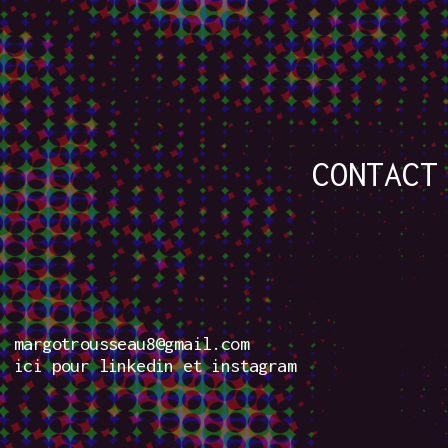
CONTACT
margotrousseau8@gmail.com
ici pour
linkedin
et
instagram