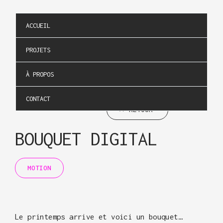
Aller
Navigation
au
des
ACCUEIL
contenu
articles
PROJETS
À PROPOS
CONTACT
✕ RETOUR
BOUQUET DIGITAL
MOTION
Le printemps arrive et voici un bouquet…