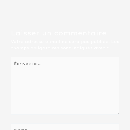
Laisser un commentaire
Votre adresse e-mail ne sera pas publiée.
Les
champs obligatoires sont indiqués avec
*
Écrivez
ici…
Nom*