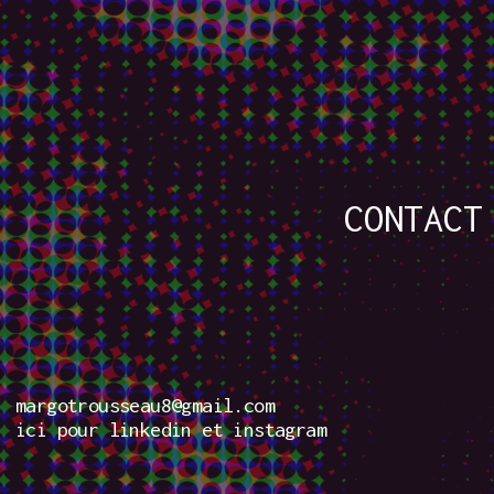
CONTACT
margotrousseau8@gmail.com
ici pour
linkedin
et
instagram