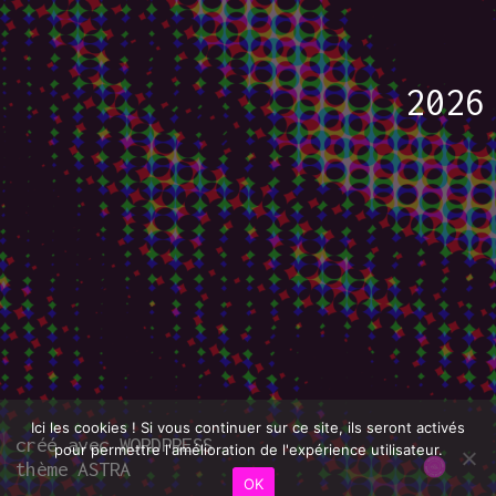
2026
Ici les cookies ! Si vous continuer sur ce site, ils seront activés
créé avec
WORDPRESS
pour permettre l'amélioration de l'expérience utilisateur.
thème ASTRA
OK